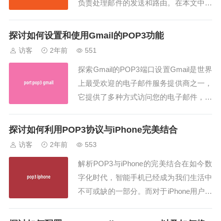
负责处理邮件的发送和路由。在本文中，
我们将深入探讨邮件SMTP服务器的工作
原理、常见��题和解决方法，以及如何
探讨如何设置和使用Gmail的POP3功能
优化您的SMTP设置以提高邮件交付率和
访客
2年前
551
安全性。邮件SMTP服务器是电子邮件系
探索Gmail的POP3端口设置Gmail是世界
统中的关键组件之一。它负责将您的邮件
上最受欢迎的电子邮件服务提供商之一，
从...
它提供了多种方式访问您的电子邮件，包
括使用POP3协议。POP3（Post Office P
rotocol version 3）是一种用于接收电子
探讨如何利用POP3协议与iPhone完美结合
邮件的标准协议，许多用户喜欢使用它来
访客
2年前
553
在桌面邮件客户端中管理他们的Gma...
解析POP3与iPhone的完美结合在如今数
字化时代，智能手机已经成为我们生活中
不可或缺的一部分。而对于iPhone用户来
说，如何设置和管理邮箱账户是至关重要
的。本文将深入探讨如何利用POP3协议