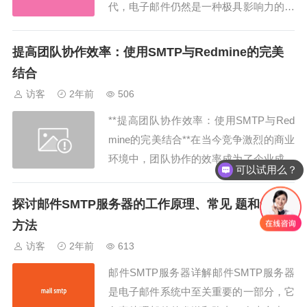
代，电子邮件仍然是一种极具影响力的营
销工具。随着企业和个人对电子邮件的需
求不断增长，寻找一种可靠、高效的电子
提高团队协作效率：使用SMTP与Redmine的完美
邮件发送服务变得至关重要。SMTP Sen
结合
dinblue作为一种综合的解决方案，为用户
访客
2年前
506
提供了丰富的功能和...
**提高团队协作效率：使用SMTP与Red
mine的完美结合**在当今竞争激烈的商业
环境中，团队协作的效率成为了企业成功
可以试用么？
的关键因素之一。而在实现高效团队协作
的过程中，使用SMTP与Redmine的结合
探讨邮件SMTP服务器的工作原理、常见 题和解决
将会为您的团队带来巨大的便利与效益。
方法
本文将深入探讨如何利用SMTP和Redmi
访客
2年前
613
ne相结合，以优化团队...
邮件SMTP服务器详解邮件SMTP服务器
是电子邮件系统中至关重要的一部分，它