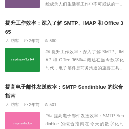
经成为人们生活和工作中不可或缺的一部
分。对于企业来说，选择适当的邮件服务
器至关重要，它不仅关系到邮件通讯的效
提升工作效率：深入了解 SMTP、IMAP 和 Office 3
率，还直接关系到企业的形象和信誉。在
65
众多的邮件服务器中，Gmail凭借其稳定
访客
2年前
560
的性能、强大的功能和良好的用户体
## 提升工作效率：深入了解 SMTP、IM
验，...
AP 和 Office 365### 概述在当今数字化
时代，电子邮件是商务沟通的重要工具之
一。本文将深入介绍 SMTP、IMAP 和 Of
fice 365，帮助您更好地理解并优化邮件
提高电子邮件发送效率：SMTP Sendinblue 的综合
传输和管理效率。### SMTP（简单邮件
指南
传输协议）SMTP 是用于发送电...
访客
2年前
501
### 提高电子邮件发送效率：SMTP Sen
dinblue 的综合指南在今天的数字化时