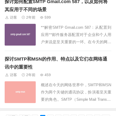
探讨如何配置SMTP Gmail.com 587，以及如何将
与iPhone完美结合，实现高效的邮件管
其应用于不同的场景
理。什么是POP3？POP3，即邮局协议
访客
2年前
599
版本3（Post Off...
**解密SMTP Gmail.com 587：从配置到
应用**邮件服务器配置对于企业和个人用
户来说是至关重要的一环。在今天的网络
通信中，SMTP（简单邮件传输协议）是
最常用的邮件传输协议之一，而Gmail.co
探讨SMTP和MSN的作用、特点以及它们在网络通
m作为全球最大的电子邮件服务提供商之
讯中的重要性
一，其配置选项自然备受关注。本文将深
访客
2年前
459
入探讨如何配置SM...
概述在今天的网络世界中，SMTP和MSN
作为两个关键的通讯协议，扮演着至关重
要的角色。SMTP（Simple Mail Transfer
Protocol）是电子邮件传输的标准协议，
而MSN（Microsoft Network）是微软公