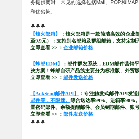
务提供商时，常见的选择包括Mail、POP和I
和优劣势。
🔔🔔🔔
【烽火邮箱】
：烽火邮箱是一款简洁高效的企业
至9.9元）；支持别名邮箱及群组邮箱，支持定制
立即查看 >> ：
企业邮箱价格
【蜂邮EDM】
：邮件群发系统，EDM邮件营销
决方案！蜂邮自研产品线主要分为标准版、外贸版、
立即查看 >> ：
邮件发送价格
【AokSend邮件API】
：专注触发式邮件API发
邮件等，不限速。
综合送达率99%、进箱率98
置密码邮件、余额提醒邮件、会员到期邮件、账
立即查看 >> ：
邮件发送价格
🔔🔔🔔