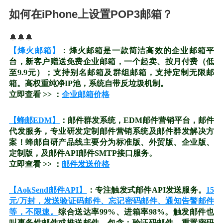
如何在iPhone上设置POP3邮箱？
🔔🔔🔔
【烽火邮箱】
：烽火邮箱是一款简洁高效的企业邮箱平
台，新客户赠送免费企业邮箱，一个起卖、按月付费（低
至9.9元）；支持别名邮箱及群组邮箱，支持定制无限邮
箱。高权重纯净IP池，系统自带反垃圾机制。
立即查看 >> ：
企业邮箱价格
【蜂邮EDM】
：邮件群发系统，EDM邮件营销平台，邮件
代发服务，专业研发定制邮件营销系统及邮件群发解决方
案！蜂邮自研产品线主要分为标准版、外贸版、企业版、
定制版，及邮件API邮件SMTP接口服务。
立即查看 >> ：
邮件发送价格
【AokSend邮件API】
：专注触发式邮件API发送服务。
15
元/万封，发送验证码邮件、忘记密码邮件、通知告警邮件
等，不限速。
综合送达率99%、进箱率98%。触发邮件也
叫事务性邮件或推送邮件，包含：验证码邮件、重置密码