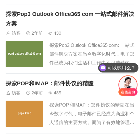
全和保密性的通讯平台。而ProtonMail的
POP3功能更是为用户提供了另一种便捷
探索Pop3 Outlook Office365 com 一站式邮件解决
的访问方式。本文将深入探讨ProtonMail
方案
的POP3功能，介绍其优势、设置方法
访客
2年前
430
以...
探索Pop3 Outlook Office365 com: 一站式
邮件解决方案在当今数字化时代，电子邮
件已成为我们生活和工作中不可或缺的一
可以试用么？
部分。为了更高效地管理和组织邮件，许
多用户转向诸如Outlook Office 365等电子
探索POP和IMAP：邮件协议的精髓
邮件客户端。而Pop3 Outlook Office365
访客
2年前
485
com则是...
探索POP和IMAP：邮件协议的精髓在当
今数字时代，电子邮件已经成为商业和个
人通信的主要方式。而为了有效地管理电
子邮件，理解并选择合适的邮件协议变得
至关重要。在这篇文章中，我们将深入探