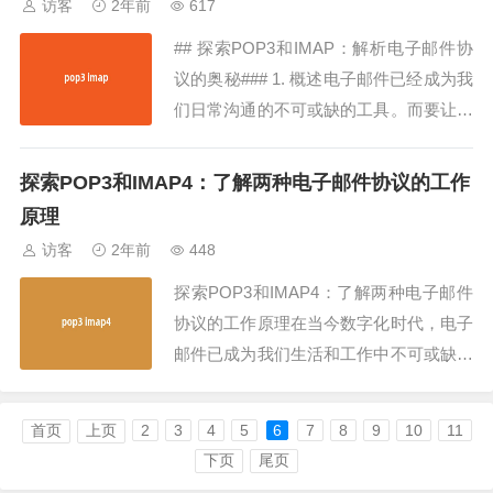
访客
2年前
617
色。本文将深入探讨POP3协议的工作原
## 探索POP3和IMAP：解析电子邮件协
理以及Hostinger...
议的奥秘### 1. 概述电子邮件已经成为我
们日常沟通的不可或缺的工具。而要让这
些邮件能够顺利地从发件人传递到收件
人，离不开一系列精密的协议和技术支
探索POP3和IMAP4：了解两种电子邮件协议的工作
持。其中，POP3（邮局协议3）和IMAP
原理
（互联网消息访问协议）是两种最常用的
访客
2年前
448
电子邮件协议。本文将深入探讨这...
探索POP3和IMAP4：了解两种电子邮件
协议的工作原理在当今数字化时代，电子
邮件已成为我们生活和工作中不可或缺的
一部分。而要让电子邮件系统顺畅运作，
POP3（邮局协议3）和IMAP4（互联网
首页
上页
2
3
4
5
6
7
8
9
10
11
消息访问协议4）是至关重要的协议。本
下页
尾页
文将深入探讨这两种协议的工作原理，帮