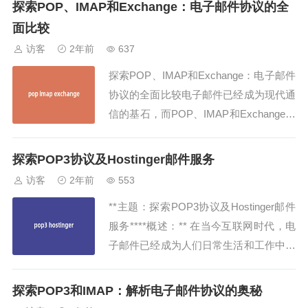
探索POP、IMAP和Exchange：电子邮件协议的全
讨两种主要的邮件协议：POP（邮局协
面比较
议）和IMAP（互联网消息访问协议），
访客
2年前
637
以便您能够更好地理解它们的功能、优势
探索POP、IMAP和Exchange：电子邮件
和适用...
协议的全面比较电子邮件已经成为现代通
信的基石，而POP、IMAP和Exchange则
是支持这一基础设施的关键协议。了解它
们之间的区别和优劣势对于选择最适合你
探索POP3协议及Hostinger邮件服务
需求的电子邮件服务至关重要。在本文
访客
2年前
553
中，我们将深入探讨POP、IMAP和Exch
**主题：探索POP3协议及Hostinger邮件
ange这三种协议...
服务****概述：** 在当今互联网时代，电
子邮件已经成为人们日常生活和工作中不
可或缺的一部分。作为电子邮件传输中最
常用的协议之一，POP3（邮局协议3）
探索POP3和IMAP：解析电子邮件协议的奥秘
在邮件收发过程中扮演着至关重要的角