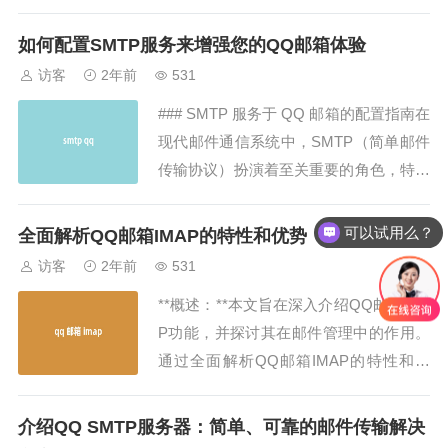
自建邮件营销系统则是许多企业追求高效
推广的关键工具。那么，如何自建邮件营
如何配置SMTP服务来增强您的QQ邮箱体验
销系统呢？本文将为您详细介绍自建邮件
访客
2年前
531
营销系统的8个关键步骤，帮助您轻松打
### SMTP 服务于 QQ 邮箱的配置指南在
造高效的推广工具，提升您的业务效益。
现代邮件通信系统中，SMTP（简单邮件
1. 确定自...
传输协议）扮演着至关重要的角色，特别
是当涉及到配置如QQ邮箱这样的服务
时。本文将详尽地解释如何配置SMTP服
可以试用么？
全面解析QQ邮箱IMAP的特性和优势
务来增强您的QQ邮箱体验，包括基础设
访客
2年前
531
置、安全性增强以及故障排除。我们的目
**概述：**本文旨在深入介绍QQ邮箱IMA
标是提供一份全面的指南，帮助您无论...
P功能，并探讨其在邮件管理中的作用。
通过全面解析QQ邮箱IMAP的特性和优
势，读者将更好地理解如何利用该功能提
升邮件管理效率，同时满足搜索引擎优化
介绍QQ SMTP服务器：简单、可靠的邮件传输解决
（SEO）的需求。从基本原理到实际操