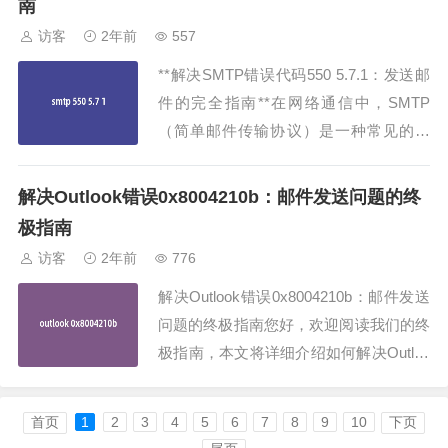
南
SMTP都是至关重要...
访客
2年前
557
**解决SMTP错误代码550 5.7.1：发送邮
件的完全指南**在网络通信中，SMTP
（简单邮件传输协议）是一种常见的协
议，用于发送电子邮件。然而，有时你可
能会遇到SMTP错误代码550 5.7.1，这可
解决Outlook错误0x8004210b：邮件发送问题的终
能会让你感到困惑和沮丧。不过，别担
极指南
心，本篇文章将为你提供关于如何解决这
访客
2年前
776
个问题的完整指南。###...
解决Outlook错误0x8004210b：邮件发送
问题的终极指南您好，欢迎阅读我们的终
极指南，本文将详细介绍如何解决Outloo
k错误0x8004210b，这是一个常见但又令
人头痛的邮件发送问题。无论您是新手还
首页
1
2
3
4
5
6
7
8
9
10
下页
是经验丰富的用户，本指南都将帮助您轻