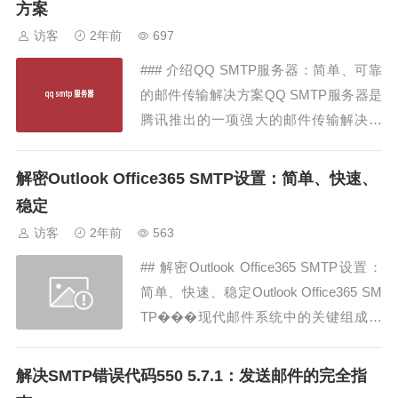
方案
作，将为您展现QQ邮箱IMAP的强大功能
访客
2年前
697
和应用场景。**QQ 邮箱 IMA...
### 介绍QQ SMTP服务器：简单、可靠
的邮件传输解决方案QQ SMTP服务器是
腾讯推出的一项强大的邮件传输解决方
案，为用户提供了稳定可靠的电子邮件服
务。作为全球最大的在线社交平台之一，
解密Outlook Office365 SMTP设置：简单、快速、
腾讯旗下的QQ邮箱拥有庞大的用户群
稳定
体，而QQ SMTP服务器则是支撑其电子
访客
2年前
563
邮件服务的关键之一。本文将深入探讨
## 解密Outlook Office365 SMTP设置：
Q...
简单、快速、稳定Outlook Office365 SM
TP���现代邮件系统中的关键组成部
分，为用户提供了可靠的电子邮件传输服
务。无论您是个人用户还是企业用户，了
解决SMTP错误代码550 5.7.1：发送邮件的完全指
解如何正确设置和使用Outlook Office365