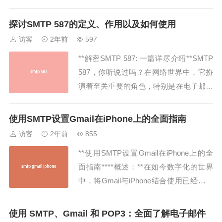
发送电子邮件到收件人的邮箱。无论是个
人还是企业，发送邮件都是日常生活和工
探讨SMTP 587的定义、作用以及如何使用
作中不可或缺的一部分。本文将深入探讨
访客
2年前
597
SMTP Out的工作原理、优势以及如...
**解密SMTP 587: 一篇详尽介绍**SMTP
587，你听说过吗？在网络世界中，它扮
演着至关重要的角色，特别是在电子邮件
交流领域。本文将深入探讨SMTP 587的
定义、作用以及如何使用它，带您了解这
使用SMTP设置Gmail在iPhone上的全面指南
个关键的网络协议。------**SMTP 587：
访客
2年前
855
什么是它？**1. 理解SMTP 587的...
**使用SMTP设置Gmail在iPhone上的全
面指南****概述：**在如今数字化的世界
中，将Gmail与iPhone结合使用已经成为
许多人的标准做法。通过SMTP设置，您
可以在iPhone上轻松地发送和接收Gmail
使用 SMTP、Gmail 和 POP3：全面了解电子邮件