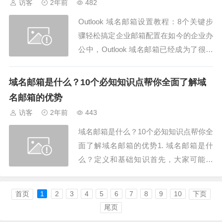
访客
2年前
482
件代发服务商，以确保邮件能够高效送达
Outlook 域名邮箱设置教程：8个关键步
并且避免被...
骤轻松搞定企业邮箱配置在如今的企业办
公中，Outlook 域名邮箱已经成为了很多
公司必备的通讯工具。你是否正在为设置
Outlook 域名邮箱而感到困惑呢？别担
域名邮箱是什么？10个必知知识点帮你全面了解域
心！本文将为你提供一份详细的教程，帮
名邮箱的优势
助你通过8个简单的步骤，轻松完成 Outlo
访客
2年前
443
ok 域名邮箱的...
域名邮箱是什么？10个必知知识点帮你全
面了解域名邮箱的优势1. 域名邮箱是什
么？定义和基础知识首先，大家可能会
问，域名邮箱是什么？简单来说，域名邮
箱是指使用自定义域名（如example.co
首页
1
2
3
4
5
6
7
8
9
10
下页
m）作为邮箱后缀的电子邮箱。它和传统
尾页
的免费邮箱（如Gmail、163邮箱）不