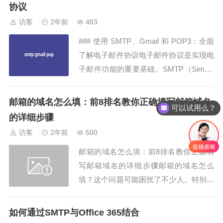
邮件。本文将为您提供详细的步骤和技
协议
巧，确保您在设置过程中顺利进行。**步
访客
2年前
483
骤一：...
### 使用 SMTP、Gmail 和 POP3：全面
了解电子邮件协议电子邮件协议是实现电
子邮件功能的重要基础。SMTP（Simple
Mail Transfer Protocol）、Gmail 和 POP
3（Post Office Protocol 3）是常用的电子
邮箱的域名怎么填：前8排名教你正确填写邮箱域名
可以试用么？
邮件协议，本文将全面介绍它们的作...
的详细步骤
访客
2年前
500
邮箱的域名怎么填：前8排名教你正确填
写邮箱域名的详细步骤邮箱的域名怎么
填？这个问题可能困扰了不少人。特别是
在设置新的邮箱账户时，很多人都会遇到
填写邮箱的域名怎么填的困惑。今天，我
如何通过SMTP与Office 365结合
们就为大家总结了前8排名教你如何正确