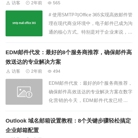
访客
2年前
565
填写邮箱域名的步骤。接下来，让我们一
# 使用SMTP与Office 365实现高效邮件管
起来看看这个令人头疼但又至关重要的操
理在现代商业环境中，电子邮件已成为沟
作吧！1. 邮...
通的核心方式。特别是对于企业来说，选
择合适的邮件服务器和服务商变得尤为重
要。本文将深入介绍如何通过SMTP与Off
EDM邮件代发：最好的8个服务商推荐，确保邮件高
ice 365结合，实现高效、稳定的邮件管
效送达的专业解决方案
理，以及如何优化这一过程。什么是SMT
访客
2年前
494
P与Office...
EDM邮件代发：最好的8个服务商推荐，
确保邮件高效送达的专业解决方案在数字
化营销的今天，EDM邮件代发已经成为
了许多企业开展营销活动的重要工具。尤
其是对于需要通过邮件与大量潜在客户进
Outlook 域名邮箱设置教程：8个关键步骤轻松搞定
行沟通的公司来说，EDM邮件代发服务
企业邮箱配置
显得尤为重要。如何选择合适的EDM邮