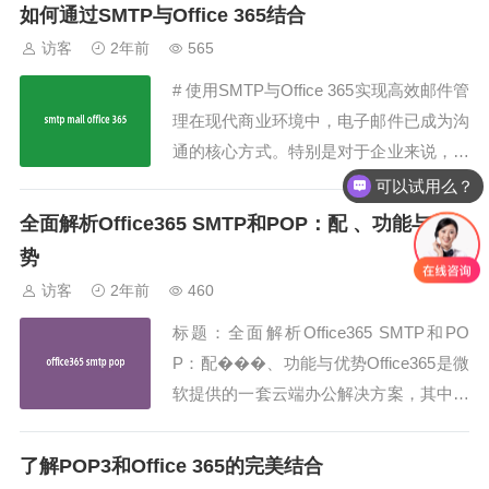
着网络安全威胁的不断增加，确保电子邮
如何通过SMTP与Office 365结合
件的安全性和可靠性变得尤为重要。SMT
访客
2年前
565
P 587 SSL是一种高度安全的电子邮件传
# 使用SMTP与Office 365实现高效邮件管
输协议，它结合了SMTP...
理在现代商业环境中，电子邮件已成为沟
通的核心方式。特别是对于企业来说，选
择合适的邮件服务器和服务商变得尤为重
可以试用么？
要。本文将深入介绍如何通过SMTP与Off
全面解析Office365 SMTP和POP：配 、功能与优
ice 365结合，实现高效、稳定的邮件管
势
理，以及如何优化这一过程。什么是SMT
访客
2年前
460
P与Office...
标题：全面解析Office365 SMTP和PO
P：配���、功能与优势Office365是微
软提供的一套云端办公解决方案，其中包
括了强大的电子邮件服务。SMTP（Simp
le Mail Transfer Protocol）和POP（Post
了解POP3和Office 365的完美结合
Office Protocol）是常用于发送和接收邮