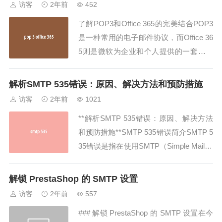
访客
2年前
452
件的...
了解POP3和Office 365的完美结合POP3
是一种常用的电子邮件协议，而Office 36
5则是微软为企业和个人提供的一套完整
的办公解决方案。将这两者结合起来，可
以为用户带来更加高效便捷的邮件管理体
解析SMTP 535错误：原因、解决方法和预防措施
验。本文将详细介绍POP3与Office 365的
访客
2年前
1021
结合，以及如何配置和使用它们。什么是
**解析SMTP 535错误：原因、解决方法
POP3...
和预防措施**SMTP 535错误简介SMTP 5
35错误是指在使用SMTP（Simple Mail Tr
ansfer Protocol）发送电子邮件时，服务
器拒绝了用户的身份验证请求。这种错误
解锁 PrestaShop 的 SMTP 设置
通常会导致用户无法发送邮件，给用户带
访客
2年前
557
来了不便。本文将详细介绍S...
### 解锁 PrestaShop 的 SMTP 设置在今