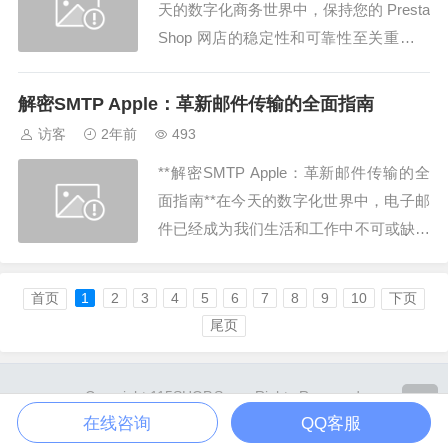
天的数字化商务世界中，保持您的 Presta
Shop 网店的稳定性和可靠性至关重要。
而在这一过程中，确保您的邮件系统正常
运行就显得至关重要。SMTP （Simple
解密SMTP Apple：革新邮件传输的全面指南
Mail Transfer Protocol）是一种用于在网
访客
2年前
493
络上传输电子邮件...
**解密SMTP Apple：革新邮件传输的全
面指南**在今天的数字化世界中，电子邮
件已经成为我们生活和工作中不可或缺的
一部分。随着移动技术的不断发展，许多
人转向了智能手机和平板电脑，这也使得
首页
1
2
3
4
5
6
7
8
9
10
下页
邮件传输的方式变得更加便捷和高效。而
尾页
在这个领域中，SMTP（简单邮件传输协
议）以其稳定性和可靠性成为了业界标...
Copyright 115SHOP.Some Rights Reserved.
Powered By
Z-BlogPHP
. Theme by
TOYEAN
.
在线咨询
QQ客服