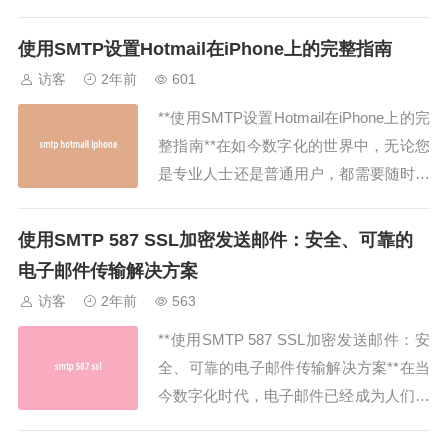
用于发送电子邮件。无论您是个人用户还
是系统管理员，msmtp 都是一款功能强
使用SMTP设置Hotmail在iPhone上的完整指南
大且易于配置的工具，使您能够轻松发送
访客
2年前
601
电子邮件，无需繁琐的设置。本文将深入
**使用SMTP设置Hotmail在iPhone上的完
探讨 ms...
整指南**在如今数字化的世界中，无论您
是专业人士还是普通用户，都需要随时随
地保持与他人的联系。而iPhone作为全球
最受欢迎的智能手机之一，为我们提供了
使用SMTP 587 SSL加密发送邮件：安全、可靠的
便捷的电子邮件服务。今天，我将向您介
电子邮件传输解决方案
绍如何在iPhone上设置Hotmail邮箱，以
访客
2年前
563
便您可以轻...
**使用SMTP 587 SSL加密发送邮件：安
全、可靠的电子邮件传输解决方案**在当
今数字化时代，电子邮件已经成为人们生
活和工作中不可或缺的一部分。然而，随