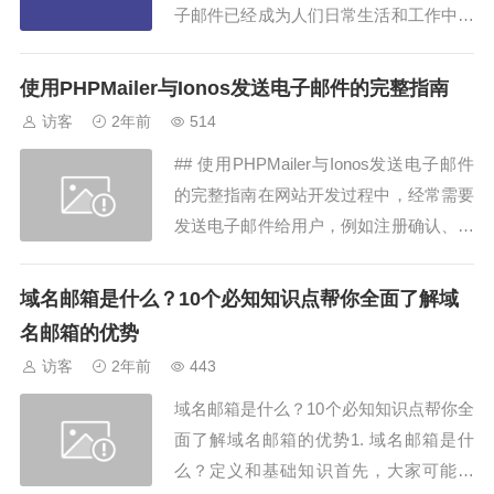
子邮件已经成为人们日常生活和工作中不
可或缺的一部分。作为电子邮件传输中最
常用的协议之一，POP3（邮局协议3）
使用PHPMailer与Ionos发送电子邮件的完整指南
在邮件收发过程中扮演着至关重要的角
访客
2年前
514
色。本文将深入探讨POP3协议的工作原
## 使用PHPMailer与Ionos发送电子邮件
理以及Hostinger...
的完整指南在网站开发过程中，经常需要
发送电子邮件给用户，例如注册确认、密
码重置等。而PHPMailer是一个功能强大
且易于使用的PHP电子邮件发送类库，而
域名邮箱是什么？10个必知知识点帮你全面了解域
Ionos则是一个提供托管和云基础设施服
名邮箱的优势
务的知名提供商。本文将详细介绍如何结
访客
2年前
443
合PHPMaile...
域名邮箱是什么？10个必知知识点帮你全
面了解域名邮箱的优势1. 域名邮箱是什
么？定义和基础知识首先，大家可能会