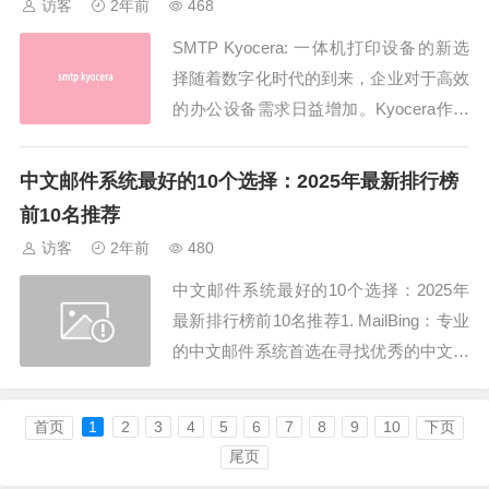
访客
2年前
468
e...
SMTP Kyocera: 一体机打印设备的新选
择随着数字化时代的到来，企业对于高效
的办公设备需求日益增加。Kyocera作为
一家知名的办公设备制造商，推出了全新
的SMTP Kyocera一体机打印设备，旨在
中文邮件系统最好的10个选择：2025年最新排行榜
满足企业日常办公的多样化需求。本文将
前10名推荐
对SMTP Kyocera进行全面介绍，从其功
访客
2年前
480
能特点到应...
中文邮件系统最好的10个选择：2025年
最新排行榜前10名推荐1. MailBing：专业
的中文邮件系统首选在寻找优秀的中文邮
件系统时，MailBing绝对是首屈一指的选
择。它不仅支持全中文界面，而且其强大
首页
1
2
3
4
5
6
7
8
9
10
下页
的功能使得用户能够轻松管理大量邮件和
尾页
日程安排。说到邮件管理，中文邮件系统