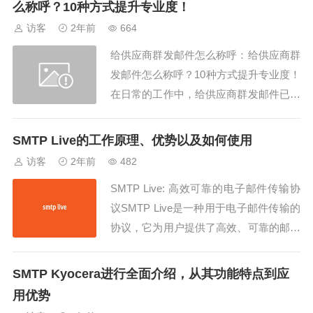
么称呼？10种方式提升专业度！
器，让您的邮件通信更加顺畅。1. 准备工
访客
2年前
664
作在开始之前，确保您已经准备好...
给供应商群发邮件怎么称呼：给供应商群
发邮件怎么称呼？10种方式提升专业度！
在日常的工作中，给供应商群发邮件已经
成为了一项常见的任务。那么，给供应商
群发邮件怎么称呼才更得体呢？为了确保
SMTP Live的工作原理、优势以及如何使用
邮件显得既专业又不失礼貌，我们可以根
访客
2年前
482
据不同的场合采取不同的称呼方式。今
SMTP Live: 高效可靠的电子邮件传输协
天，我们将为大家分享10种提升专业度的
议SMTP Live是一种用于电子邮件传输的
称呼方式，...
协议，它为用户提供了高效、可靠的邮件
传输服务。本文将详细介绍SMTP Live的
工作原理、优势以及如何使用它来改善电
SMTP Kyocera进行全面介绍，从其功能特点到应
子邮件传输体验。SMTP Live工作原理S
用优势
MTP Live基于简单邮件传输协议（Simpl