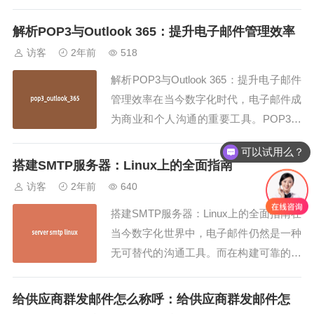
问，域名邮箱是什么？简单来说，域名邮
箱是指使用自定义域名（如example.co
解析POP3与Outlook 365：提升电子邮件管理效率
m）作为邮箱后缀的电子邮箱。它和传统
访客
2年前
518
的免费邮箱（如Gmail、163邮箱）不
解析POP3与Outlook 365：提升电子邮件
同，域名邮箱是什么呢？就是通过购买...
管理效率在当今数字化时代，电子邮件成
为商业和个人沟通的重要工具。POP3和
Outlook 365是两种常见的电子邮件管理
可以试用么？
方式，它们各自有着独特的特点和优势。
搭建SMTP服务器：Linux上的全面指南
本文将深入探讨这两种技术，并就其功
访客
2年前
640
能、用途以及适用场景进行详细介绍。P
搭建SMTP服务器：Linux上的全面指南在
OP3：了解简单、高效的...
当今数字化世界中，电子邮件仍然是一种
无可替代的沟通工具。而在构建可靠的邮
件系统中，SMTP服务器是不可或缺的一
部分。本文将为您详细介绍如何在Linux
给供应商群发邮件怎么称呼：给供应商群发邮件怎
环境下搭建一个高效稳定的SMTP服务