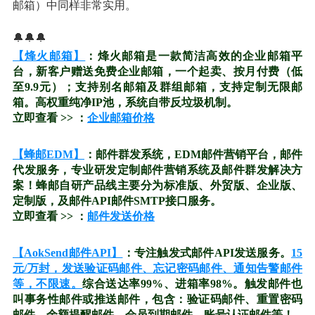
邮箱）中同样非常实用。
🔔🔔🔔
【烽火邮箱】
：烽火邮箱是一款简洁高效的企业邮箱平
台，新客户赠送免费企业邮箱，一个起卖、按月付费（低
至9.9元）；支持别名邮箱及群组邮箱，支持定制无限邮
箱。高权重纯净IP池，系统自带反垃圾机制。
立即查看 >> ：
企业邮箱价格
【蜂邮EDM】
：邮件群发系统，EDM邮件营销平台，邮件
代发服务，专业研发定制邮件营销系统及邮件群发解决方
案！蜂邮自研产品线主要分为标准版、外贸版、企业版、
定制版，及邮件API邮件SMTP接口服务。
立即查看 >> ：
邮件发送价格
【AokSend邮件API】
：专注触发式邮件API发送服务。
15
元/万封，发送验证码邮件、忘记密码邮件、通知告警邮件
等，不限速。
综合送达率99%、进箱率98%。触发邮件也
叫事务性邮件或推送邮件，包含：验证码邮件、重置密码
邮件、余额提醒邮件、会员到期邮件、账号认证邮件等！