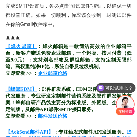
完成SMTP设置后，务必点击“测试邮件”按钮，以确保一切
都设置正确。如果一切顺利，你应该会收到一封测试邮件
在你的Gmail收件箱中。
🔔🔔🔔
【烽火邮箱】
：烽火邮箱是一款简洁高效的企业邮箱平
台，新客户赠送免费企业邮箱，一个起卖、按月付费（低
至9.9元）；支持别名邮箱及群组邮箱，支持定制无限邮
箱。高权重纯净IP池，系统自带反垃圾机制。
立即查看 >> ：
企业邮箱价格
可以试用么？
【蜂邮EDM】
：邮件群发系统，EDM邮件营销平台，邮件
代发服务，专业研发定制邮件营销系统及邮件群发解决方
案！蜂邮自研产品线主要分为标准版、外贸版、企业版、
定制版，及邮件API邮件SMTP接口服务。
立即查看 >> ：
邮件发送价格
【AokSend邮件API】
：专注触发式邮件API发送服务。
15