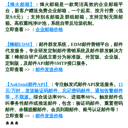
【烽火邮箱】
：烽火邮箱是一款简洁高效的企业邮箱平
台，新客户赠送免费企业邮箱，一个起卖、按月付费（低
至9.9元）；支持别名邮箱及群组邮箱，支持定制无限邮
箱。高权重纯净IP池，系统自带反垃圾机制。
立即查看 >> ：
企业邮箱价格
【蜂邮EDM】
：邮件群发系统，EDM邮件营销平台，邮件
代发服务，专业研发定制邮件营销系统及邮件群发解决方
案！蜂邮自研产品线主要分为标准版、外贸版、企业版、
定制版，及邮件API邮件SMTP接口服务。
立即查看 >> ：
邮件发送价格
【AokSend邮件API】
：专注触发式邮件API发送服务。
15
元/万封，发送验证码邮件、忘记密码邮件、通知告警邮件
等，不限速。
综合送达率99%、进箱率98%。触发邮件也
叫事务性邮件或推送邮件，包含：验证码邮件、重置密码
邮件、余额提醒邮件、会员到期邮件、账号认证邮件等！
立即查看 >> ：
邮件发送价格
🔔🔔🔔