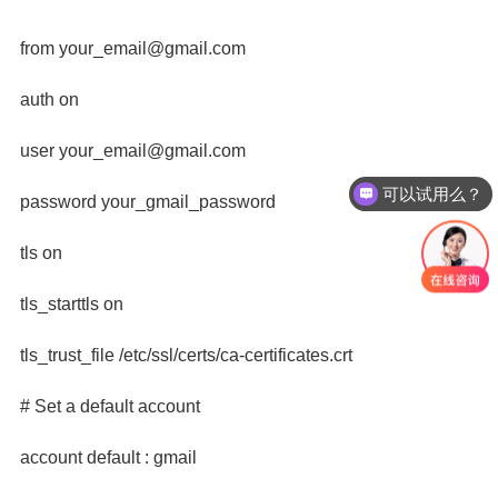
from
your_email@gmail.com
auth on
user
your_email@gmail.com
可以试用么？
password your_gmail_password
tls on
tls_starttls on
tls_trust_file /etc/ssl/certs/ca-certificates.crt
# Set a default account
account default : gmail