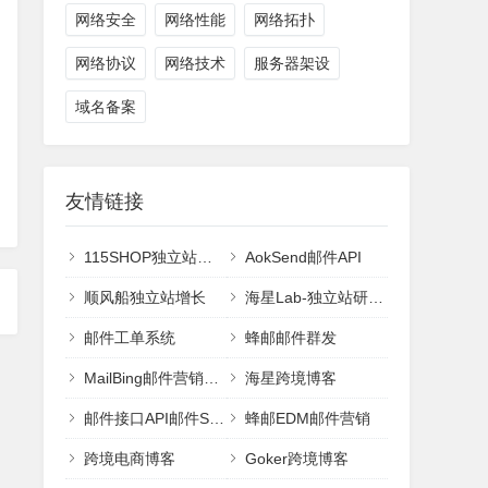
网络安全
网络性能
网络拓扑
网络协议
网络技术
服务器架设
域名备案
友情链接
115SHOP独立站建站
AokSend邮件API
顺风船独立站增长
海星Lab-独立站研究室
邮件工单系统
蜂邮邮件群发
MailBing邮件营销平台
海星跨境博客
邮件接口API邮件SMTP
蜂邮EDM邮件营销
跨境电商博客
Goker跨境博客