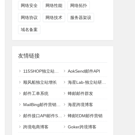
网络安全
网络性能
网络拓扑
网络协议
网络技术
服务器架设
域名备案
友情链接
115SHOP独立站建站
AokSend邮件API
顺风船独立站增长
海星Lab-独立站研究室
邮件工单系统
蜂邮邮件群发
MailBing邮件营销平台
海星跨境博客
邮件接口API邮件SMTP
蜂邮EDM邮件营销
跨境电商博客
Goker跨境博客