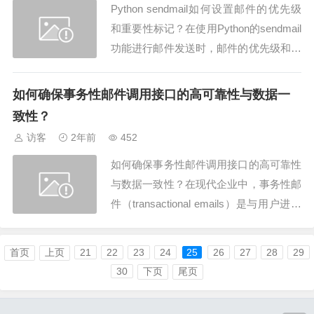
Python sendmail如何设置邮件的优先级
的...
和重要性标记？在使用Python的sendmail
功能进行邮件发送时，邮件的优先级和重
要性标记是确保信息传达效果的重要部
分。正确设置这些标记可以帮助收件人快
如何确保事务性邮件调用接口的高可靠性与数据一
速识别并处理紧急或高优先级的信息。本
致性？
文将探讨如何在使用Python发送邮件时设
访客
2年前
452
置这些标记，具体...
如何确保事务性邮件调用接口的高可靠性
与数据一致性？在现代企业中，事务性邮
件（transactional emails）是与用户进行
沟通的重要渠道。这类邮件包括密码重置
通知、订单确认、发货通知等，其重要性
首页
上页
21
22
23
24
25
26
27
28
29
不言而喻。为了确保这些邮件能够成功送
30
下页
尾页
达且数据保持一致，调用接口的高可靠性
和数据一致性变得至关重要。...