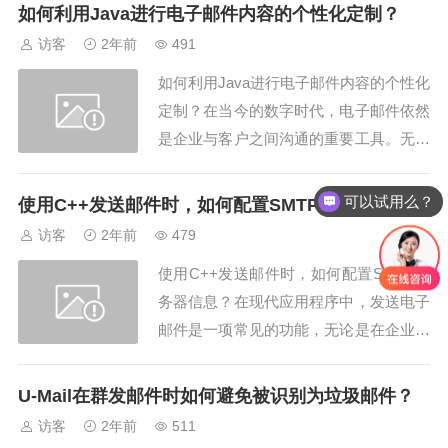
多个收件人发送相同或类似内容邮件的情
如何利用Java进行电子邮件内容的个性化定制？
况，手动逐一发送无疑会显得繁琐而低
访客
2年前
491
效。幸运的是，Python提供了一种自动化
如何利用Java进行电子邮件内容的个性化
的方法，使得群发邮件变得更加高效...
定制？在当今的数字时代，电子邮件依然
是企业与客户之间沟通的重要工具。无论
是营销活动还是日常交流，个性化的电子
邮件内容可以显著提高用户的参与度和满
可以试用么？
使用C++发送邮件时，如何配置SMTP服务器信息？
意度。Java作为一种强大的编程语言，提
访客
2年前
479
供了多种方法来帮助开发者实现电子邮件
使用C++发送邮件时，如何配置SMTP服
内容的个性化定制。本文将探讨如何利用
务器信息？在现代应用程序中，发送电子
Ja...
邮件是一项常见的功能，无论是在企业级
应用还是个人项目中都经常涉及。在C+
+中实现这一功能通常需要使用外部库，
U-Mail在群发邮件时如何避免被识别为垃圾邮件？
并且必须正确配置SMTP（简单邮件传输
访客
2年前
511
协议）服务器信息。SMTP服务器是用于