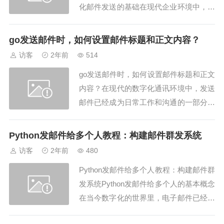
化邮件发送的基础在现代企业环境中，自
动化邮件发送已成为提高工作效率的重要
工具。Java作为一种功能强大的编程语
go发送邮件时，如何设置邮件标题和正文内容？
言，为实现自动化邮件发送提供了多种解
访客
2年前
514
决方案。这些方案涉及到不同的技术和工
go发送邮件时，如何设置邮件标题和正文
具，包括API、SMTP协议以及一些第...
内容？在现代的数字化通讯环境中，发送
邮件已经成为日常工作和沟通的一部分。
对于开发者来说，使用Go语言进行邮件
发送不仅能提升工作效率，还能提供更多
Python发邮件给多个人教程：构建邮件群发系统
自定义的可能性。在这篇文章中，我们将
访客
2年前
480
探讨如何使用Go语言来设置邮件的标题
Python发邮件给多个人教程：构建邮件群
和正文内容，同时介绍API和SMTP方法
发系统Python发邮件给多个人的基本概念
以及A...
在当今数字化的世界里，电子邮件已经成
为一种重要的沟通方式。对于那些需要向