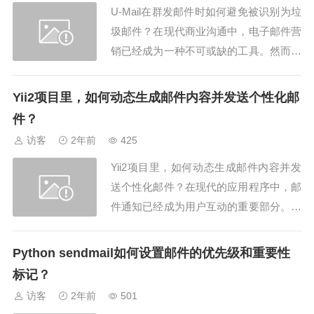
U-Mail在群发邮件时如何避免被识别为垃
发送电子邮件的标准协议，其配置对确保
圾邮件？在现代商业沟通中，电子邮件营
邮件...
销已经成为一种不可或缺的工具。然而，
当群发邮件时，最让人头痛的问题之一就
是邮件可能会被识别为垃圾邮件。垃圾邮
Yii2项目里，如何动态生成邮件内容并发送个性化邮
件不仅会降低邮件的阅读率，还可能影响
件？
公司的声誉和客户关系。因此，了解如何
访客
2年前
425
使用U-Mail有效地避免邮件被识别为垃
Yii2项目里，如何动态生成邮件内容并发
圾...
送个性化邮件？在现代的应用程序中，邮
件通知已经成为用户互动的重要部分。尤
其是在Yii2框架中，动态生成和发送个性
化邮件不仅可以提升用户体验，还能增强
Python sendmail如何设置邮件的优先级和重要性
系统的功能性和灵活性。本文将详细探讨
标记？
如何在Yii2项目中实现这一目标，并展示
访客
2年前
501
一些关键策略和步骤。理解邮件个性化