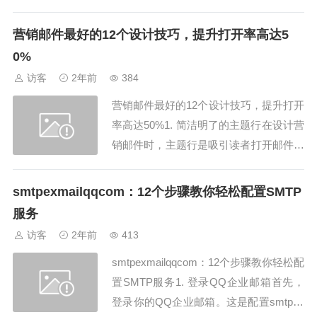
分类为工作、社交、促销等类别，大大提
升了邮件管理的效率。想象一下，再也不
营销邮件最好的12个设计技巧，提升打开率高达5
用在海量的邮件中苦苦寻找重要信息了，
0%
是不是很爽？2. 新网邮箱的快速搜索功能
访客
2年前
384
新网邮箱的快速搜索功能简直是一大福
营销邮件最好的12个设计技巧，提升打开
音！...
率高达50%1. 简洁明了的主题行在设计营
销邮件时，主题行是吸引读者打开邮件的
第一步。一个简洁明了、引人注目的主题
行，能够大大提升营销邮件的打开率。记
smtpexmailqqcom：12个步骤教你轻松配置SMTP
住，主题行要直接、有吸引力，并且与邮
服务
件内容紧密相关。2. 个性化称呼个性化是
访客
2年前
413
营销邮件成功的关键之一。使用收件人
smtpexmailqqcom：12个步骤教你轻松配
的...
置SMTP服务1. 登录QQ企业邮箱首先，
登录你的QQ企业邮箱。这是配置smtpex