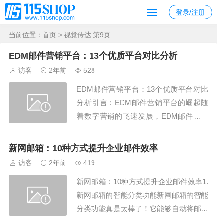
登录/注册
当前位置：
首页
> 视觉传达 第9页
EDM邮件营销平台：13个优质平台对比分析
访客
2年前
528
EDM邮件营销平台：13个优质平台对比
分析引言：EDM邮件营销平台的崛起随
着数字营销的飞速发展，EDM邮件营销
平台成为了企业不可或缺的工具。这些平
台不仅帮助企业精准触达目标受众，还能
新网邮箱：10种方式提升企业邮件效率
有效提升品牌知名度和客户忠诚度。今
访客
2年前
419
天，我们将深入探讨13个优质的EDM邮
新网邮箱：10种方式提升企业邮件效率1.
件营销平台，看看它们各自的优势和特
新网邮箱的智能分类功能新网邮箱的智能
点。Mail...
分类功能真是太棒了！它能够自动将邮件