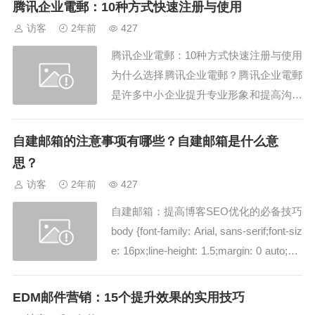
腾讯企业電郵：10种方式快速注册与使用
个提升效率的技巧”，可以增加标题的吸
访客
2年前
427
引力和可读性，提高打开率。3. 个性化个
腾讯企业電郵：10种方式快速注册与使用
性化是提升营销邮件标题效果的重要...
为什么选择腾讯企业電郵？腾讯企业電郵
是许多中小企业提升专业形象和提高沟通
效率的重要工具。无论是初创公司还是成
熟企业，腾讯企业電郵都能提供高效、安
自建邮箱的注意事项有哪些？自建邮箱是什么意
全的邮件服务。如果你还在犹豫如何进行
思？
腾讯企业電郵注册与使用，那么这篇文章
访客
2年前
427
将为你提供详细的步骤指南。腾讯企业電
自建邮箱：提高博客SEO优化的必备技巧
郵的重要性...
body {font-family: Arial, sans-serif;font-siz
e: 16px;line-height: 1.5;margin: 0 auto;ma
x-width: 800px;padding: 20px;}h1 {font-siz
e:...
EDM邮件营销：15个提升效果的实用技巧