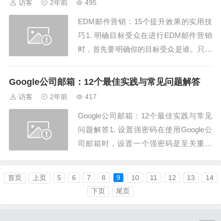
访客
2年前
495
EDM邮件营销：15个提升效果的实用技
巧1. 明确目标受众在进行EDM邮件营销
时，首先要明确你的目标受众是谁。只有
精准定位，才能确保EDM邮件营销的效
果最大化。你可以通过MailBing（https://
Google公司邮箱：12个最佳实践与常见问题解答
www.mailbing.com/）这样的工具来细分
访客
2年前
417
受众，确保每封邮件都能触达最合适的人
Google公司邮箱：12个最佳实践与常见
群。2....
问题解答1. 设置强密码在使用Google公
司邮箱时，设置一个强密码是至关重要
的。强密码可以有效防止未经授权的访
问，确保您的Google公司邮箱安全无虞。
首页
上页
5
6
7
8
9
10
11
12
13
14
别忘了定期更换密码哦！2. 启用双重验证
下页
尾页
为了进一步提升Google公司邮箱的安全
性，建议启用双重验证功能...