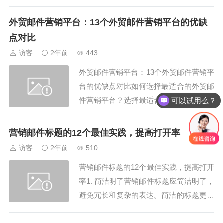
mailqqcom的第一步，确保你能够访问邮
箱的管理界面。2. 进入设置页面在QQ企
外贸邮件营销平台：13个外贸邮件营销平台的优缺
业邮箱的管理界面，找到并点击“设置”选
点对比
项。这是配置smtpexmailqqcom...
访客
2年前
443
外贸邮件营销平台：13个外贸邮件营销平
台的优缺点对比如何选择最适合的外贸邮
件营销平台？选择最适合的外贸邮件营销
可以试用么？
平台是成功的关键。你需要考虑平台的功
能、易用性、价格和客户支持等因素。M
营销邮件标题的12个最佳实践，提高打开率
ailBing/https://www.mailbing.com/提供了
访客
2年前
510
全面的外贸邮件营销平台，帮助你轻松管
营销邮件标题的12个最佳实践，提高打开
理和优化邮...
率1. 简洁明了营销邮件标题应简洁明了，
避免冗长和复杂的表达。简洁的标题更容
易吸引读者的注意力，提高打开率。2. 使
用数字在营销邮件标题中使用数字，如“5