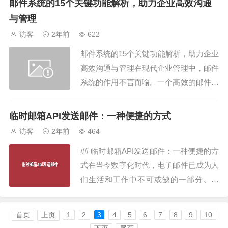
邮件系统的15个关键功能解析，助力企业高效沟通
本文将详细介绍如何利用Outlook邮箱API
与管理
发送邮件，从基本概念到实际操作，为您
访客
2年前
622
提供全面指导。#...
邮件系统的15个关键功能解析，助力企业
高效沟通与管理在现代企业管理中，邮件
系统的作用不言而喻。一个高效的邮件系
统不仅能够提升沟通效率，还能在信息管
理、流程优化等方面提供强大的支持。今
临时邮箱API发送邮件：一种便捷的方式
天，我们将深入解析邮件系统的15个关键
访客
2年前
464
功能，看看它如何帮助企业提高工作效率
## 临时邮箱API发送邮件：一种便捷的方
与沟通质量。1. 邮件系统的高效收发功能
式在当今数字化时代，电子邮件已成为人
邮件...
们生活和工作中不可或缺的一部分。然
而，随着互联网的发展，垃圾邮件和个人
信息泄露等问题也日益严重。为了解决这
首页
上页
1
2
3
4
5
6
7
8
9
10
些问题，临时邮箱API应运而生，为用户