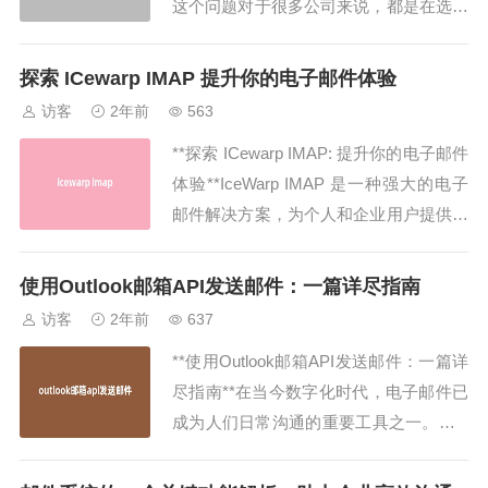
这个问题对于很多公司来说，都是在选择
邮件服务时面临的一个难题。特别是对于
初创公司或者正在扩展的中小型企业来
探索 ICewarp IMAP 提升你的电子邮件体验
说，选择一个合适的企业邮箱不仅仅关乎
访客
2年前
563
邮件的管理，还直接关系到公司的形象和
**探索 ICewarp IMAP: 提升你的电子邮件
工作效率。那么，企业邮箱一般用哪个比
体验**IceWarp IMAP 是一种强大的电子
较好呢？今天，...
邮件解决方案，为个人和企业用户提供了
高效的电子邮件管理功能。无论您是一位
独立创业者还是一个跨国公司的高级管理
使用Outlook邮箱API发送邮件：一篇详尽指南
员，IceWarp IMAP 都能够满足您的需
访客
2年前
637
求，并为您提供卓越的电子邮件体验。**I
**使用Outlook邮箱API发送邮件：一篇详
c...
尽指南**在当今数字化时代，电子邮件已
成为人们日常沟通的重要工具之一。而O
utlook邮箱API作为一种强大的工具，使
得通过编程方式发送邮件变得轻而易举。