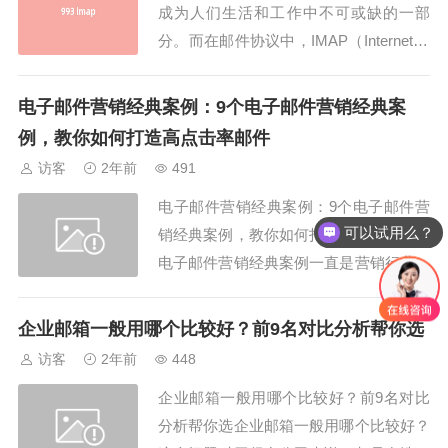
成为人们生活和工作中不可或缺的一部
分。而在邮件协议中，IMAP（Internet M
essage Access Protocol）是一种常见的
协议，它为用户提供了在邮件服务器上存
电子邮件营销经典案例：9个电子邮件营销经典案
储和管理电子邮件的能力。本文将深入探
例，教你如何打造高点击率邮件
讨993 IMAP，详细介绍其特点、优势以
访客
2年前
491
及如何使...
电子邮件营销经典案例：9个电子邮件营
可以试用么？
销经典案例，教你如何打造高点击率邮件
电子邮件营销经典案例一直是营销行业中
一个备受关注的话题。在今天的文章中，
我们将深入探讨9个成功的电子邮件营销
企业邮箱一般用哪个比较好？前9名对比分析帮你选
经典案例，并为你提供一些值得借鉴的技
访客
2年前
448
巧，帮助你提升邮件的点击率。通过这些
企业邮箱一般用哪个比较好？前9名对比
电子邮件营销经典案例，你可以学到如何
分析帮你选企业邮箱一般用哪个比较好？
通过优化邮件...