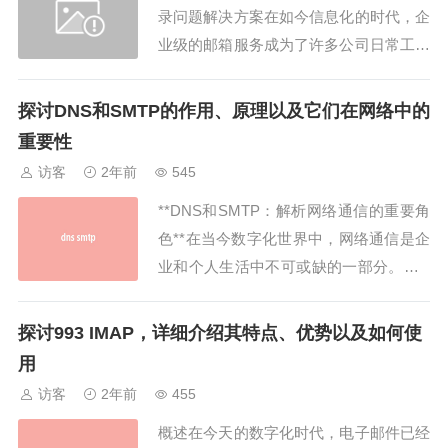
录问题解决方案在如今信息化的时代，企
业级的邮箱服务成为了许多公司日常工作
的基础。而阿里企业版邮箱登录，作为国
内领先的企业邮箱服务之一，一直以来都
探讨DNS和SMTP的作用、原理以及它们在网络中的
受到各大企业的青睐。本文将为大家推荐
重要性
前6排名的阿里企业版邮箱登录相关服
访客
2年前
545
务，以及如何解决阿里企业版邮箱登录中
**DNS和SMTP：解析网络通信的重要角
的常见问题。阿...
色**在当今数字化世界中，网络通信是企
业和个人生活中不可或缺的一部分。而D
NS（Domain Name System）和SMTP
（Simple Mail Transfer Protocol）则是支
探讨993 IMAP，详细介绍其特点、优势以及如何使
撑网络通信运作的两个核心技术。本文将
用
深入探讨DNS和SMTP的...
访客
2年前
455
概述在今天的数字化时代，电子邮件已经